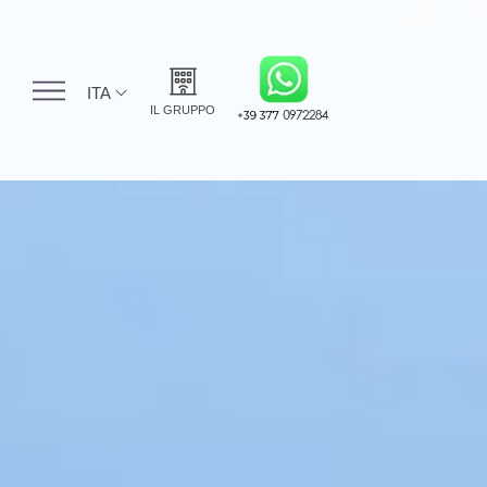
ITA
IL GRUPPO
ITA
HS Hotel Group
ENG
Grand Hotel Pietra
FRA
Ligure
DEU
Grand Hotel Spiaggia
Alassio
Hotel Cresta Et Duc
Boutique Hotel
Alassio