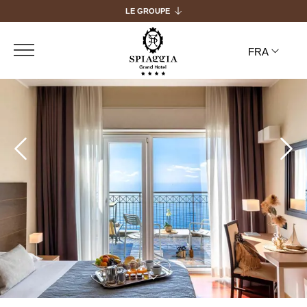
LE GROUPE
HS HOTEL GROUP
FRA
GRAND HOTEL PIETRA LIGURE
GRAND HOTEL SPIAGGIA ALASSIO
ITA
HOTEL CRESTA ET DUC
ENG
BOUTIQUE HOTEL ALASSIO
FRA
DEU