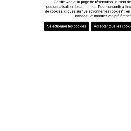
Ce site web et la page de réservation utilisent d
personnalisation des annonces. Pour consentir à l'ins
de cookies, cliquez sur "Sélectionner les cookies" ; en 
bandeau et modifier vos préférences
Séjour 
Le
Grand Hotel Spiagg
L
Il se trouve
à Alassio,
Parmi les atouts de l
restaurant et pisci