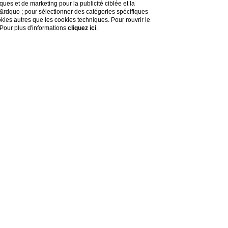
ues et de marketing pour la publicité ciblée et la
s&rdquo ; pour sélectionner des catégories spécifiques
ookies autres que les cookies techniques. Pour rouvrir le
 Pour plus d'informations
cliquez ici
.
talienne
sur la Riviera italienne
.
e
.
irectement sur la plage.
errasse panoramique,
eauté exceptionnelle.