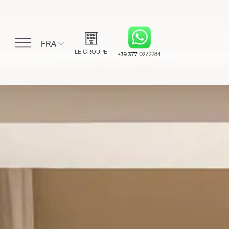
FRA
LE GROUPE
ITA
HS Hotel Group
ENG
Grand Hotel Pietra
FRA
Ligure
DEU
Grand Hotel Spiaggia
Alassio
Hotel Cresta Et Duc
Boutique Hotel
Alassio