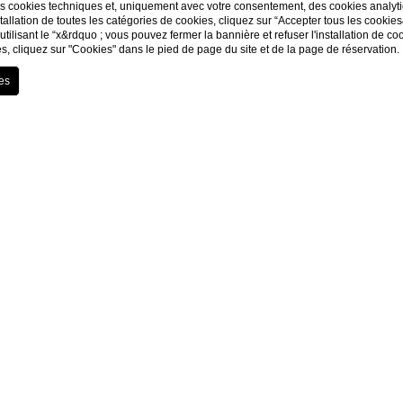
es cookies techniques et, uniquement avec votre consentement, des cookies analytiq
tallation de toutes les catégories de cookies, cliquez sur “Accepter tous les cookie
utilisant le “x&rdquo ; vous pouvez fermer la bannière et refuser l'installation de c
, cliquez sur "Cookies" dans le pied de page du site et de la page de réservation.
vue mer sur la Riviera i
ia
est le choix idéal pour ceux qui souhaitent vivre un
séjour vue mer 
’hôtel 4 étoiles
bénéficie d’une
position panoramique et privilégié
 via Roma
, dans une zone stratégique, à la fois proche du centre et d
’établissement figure la vue à couper le souffle:
chambres, suites, t
ne donnent sur la Riviera italienne
, face à un cadre naturel d’une b