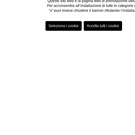
Questo sito web e la pagina web di prenotazione utiliz
Per acconsentire all’installazione di tutte le categorie
“x” puoi invece chiudere il banner rifiutando l’installa
Hotel c
Il
Grand Hotel Spiag
All’in
Il ristorante assicura