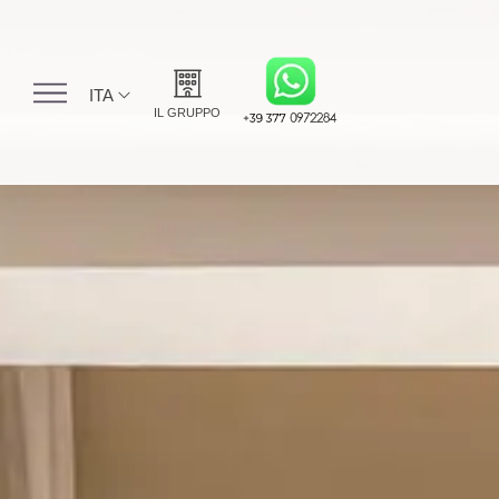
ITA
IL GRUPPO
ITA
HS Hotel Group
ENG
Grand Hotel Pietra
FRA
Ligure
DEU
Grand Hotel Spiaggia
Alassio
Hotel Cresta Et Duc
Boutique Hotel
Alassio