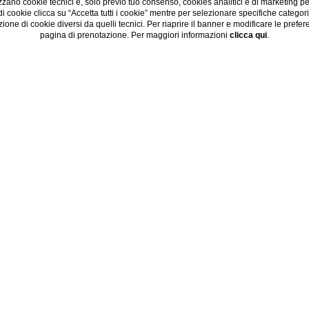
zano cookie tecnici e, solo previo tuo consenso, cookies analitici e di marketing p
 di cookie clicca su “Accetta tutti i cookie” mentre per selezionare specifiche categor
zione di cookie diversi da quelli tecnici. Per riaprire il banner e modificare le prefe
pagina di prenotazione. Per maggiori informazioni
clicca qui
.
on ristorante panoramico
gia
, con il suo
ristorante panoramico
ad
Alassio
, offre agli ospiti u
importanza.
terno dell’Albergo 4 stelle troviamo, infatti, un moderno ed elegante rist
È aperto a pranzo e a cena
e posto in una posizione privilegiata.
 una vista panoramica sul mare e sulla costa ligure
, una particolar
suggestivo e caratteristico l’intero contesto.