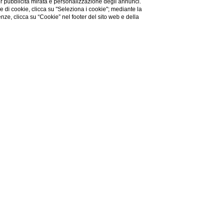
er pubblicità mirata e personalizzazione degli annunci.
ie di cookie, clicca su "Seleziona i cookie"; mediante la
renze, clicca su “Cookie” nel footer del sito web e della
 Alassio
n servizio di particolare
orante.
ità che rende ancora più